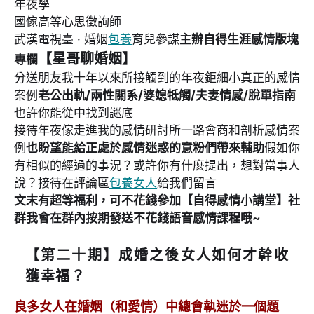
年夜學
國傢高等心思徵詢師
武漢電視臺 · 婚姻
包養
育兒參謀
主辦自得生涯感情版塊
【星哥聊婚姻】
專欄
分送朋友我十年以來所接觸到的年夜鉅細小真正的感情
案例
老公出軌/兩性關系/婆媳牴觸/夫妻情感/脫單指南
也許你能從中找到謎底
接待年夜傢走進我的感情研討所
一路會商和剖析感情案
例
也盼望能給正處於感情迷惑的意粉們帶來輔助
假如你
有相似的經過的事況？或許你有什麼提出，想對當事人
說？
接待在評論區
包養女人
給我們留言
文末有超等福利，可不花錢參加
【自得感情小講堂】社
群
我會在群內按期發送不花錢語音感情課程哦~
【第二十期】
成婚之後
女人如何才幹收
獲幸福？
良多女人在婚姻（和愛情）中總會執迷於一個題