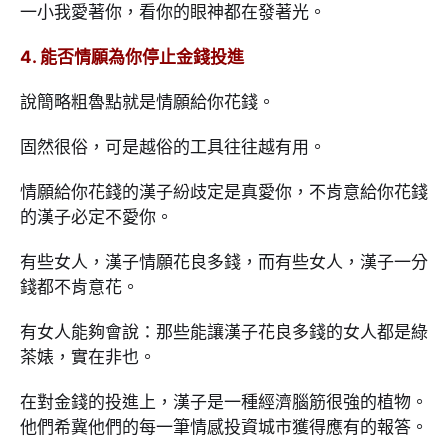
一小我愛著你，看你的眼神都在發著光。
4. 能否情願為你停止金錢投進
說簡略粗魯點就是情願給你花錢。
固然很俗，可是越俗的工具往往越有用。
情願給你花錢的漢子紛歧定是真愛你，不肯意給你花錢
的漢子必定不愛你。
有些女人，漢子情願花良多錢，而有些女人，漢子一分
錢都不肯意花。
有女人能夠會說：那些能讓漢子花良多錢的女人都是綠
茶婊，實在非也。
在對金錢的投進上，漢子是一種經濟腦筋很強的植物。
他們希冀他們的每一筆情感投資城市獲得應有的報答。