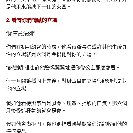
是他用來諂諛下一任的東西。
2. 看待你們情感的立場
“辦事員法例”
你們在初期約會的時辰，他看待辦事員或許其他生疏異
性的立場就是六個月今後他對你的立場。
“熱戀期”裡也許他警惕翼翼地把你像公主那麼寵著。
但一旦關系穩固上去後，對辦事員的立場很能夠也是對
你的立場。
假如他看待辦事員是號令、埋怨、批駁的口氣，那六個
月後受這種氣的就會是你。
假如他吝嗇摳門，你也別指看熱戀期後你還能收到他的
任何禮品。