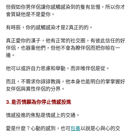
但假如你男伴侶讓你感觸感染到的隻有怠慢，所以你才
會質疑他是不是愛你。
有時辰，你的感觸感染才是Z真正的的。
真正愛你的漢子，他有正常的社交圈，有彼此信任的好
伴侶，也器重他們，但他不會為瞭伴侶而把你晾在一
邊。
他可以或許自力思慮和舉動，而非唯伴侶是從。
而且，不需求你諄諄教誨，他本身也能明白的掌掌握好
女伴侶與異性伴侶的分界。
3. 能否情願為你停止情感投進
情感投進的焦點是情感上的交通。
愛是什麼？心動的感到，也可
包養
以說是心與心的交