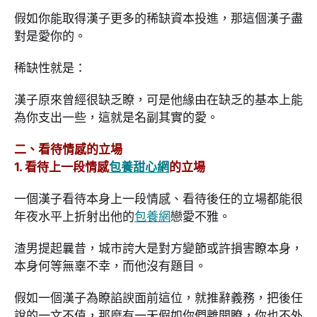
假如你能取得漢子更多的稀缺資本投進，那這個漢子盡
對是愛你的。
稀缺性就是：
漢子原來曾經很缺乏瞭，可是他緣由在缺乏的基本上能
為你支出一些，這就是名副其實的愛。
二、看待情感的立場
1. 看待上一段情感
包養甜心網
的立場
一個漢子看待本身上一段情感、看待後任的立場都能很
年夜水平上折射出他的
包養網
戀愛不雅。
渣男提起曩昔，城市誇大是對方變節或許損害瞭本身，
本身何等無辜不幸，而他沒有題目。
假如一個漢子為瞭諂諛面前這位，就推辭義務，把後任
說的一文不值，那麼有一天假如你們離開瞭，你也不外