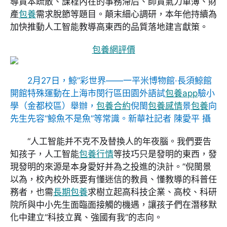
導資本疏散、課程內在的事務滯后、師資氣力單薄、財
產
包養
需求脫節等題目。顛末細心調研，本年他持續為
加快推動人工智能教導高東西的品質落地建言獻策。
包養網評價
2月27日，鯨”彩世界——一平米博物館·長須鯨館
開館特殊運動在上海市閔行區田園外語試
包養app
驗小
學（金都校區）舉辦，
包養合約
倪閩
包養感情
景
包養
向
先生先容“鯨魚不是魚”等常識。新華社記者 陳愛平 攝
“人工智能并不克不及替換人的年夜腦。我們要告
知孩子，人工智能
包養行情
等技巧只是發明的東西，發
現發明的來源是本身愛好并為之投進的決計。”倪閩景
以為，校內校外既要有懂迷信的教員、懂教導的科普任
務者，也需
長期包養
求樹立起高科技企業、高校、科研
院所與中小先生面臨面接觸的機遇，讓孩子們在潛移默
化中建立“科技立異、強國有我”的志向。