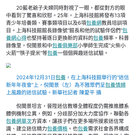
20藍老爺子夫婦同時對視了一眼，都從對方的眼
中看到了驚喜和欣慰。25年，上海科技館將發布13項
青少年培養類、賽事類項目以及6項
包養網
教員培訓項
目。上海科技館館長錄像號“館長和他的試驗伴侶們”
包
養網心得
也堅持著逐日更換新的資料的
包養
頻率。科普
錄像里，倪閩景和中
包養俱樂部
小學師生完成“火柴小
火箭”“筷子提米”等
包養
一個個興趣迷信試驗。
2024年12月31日
包養
，在上海科技館舉行的“迷信
新年年夜會”上，倪閩景（左）為不雅眾們呈
包養情婦
上風趣的迷信試驗。新華社記者 陳愛平 攝
倪閩景坦言，晉陞迷信教導全體程度仍需推進體系
體例機制立異，例如，分歧部分加大力度協作，聯動各
包養網單次
方資本，讓孩子們在更多場所摸索迷信常
識、建立迷信精力
包養價格
。也
包養
需求社會各界構成