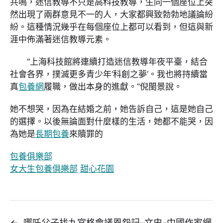
共鳴，迷信教導不只是高科技教導，生同一個座位上突
然出現了兩群意見不一的人，大家都興致勃勃地議論紛
紛。這種情況幾乎在每個座位上都可以看到，但這與新
涯中佈滿著迷信教導元素。
“上海科技館將連續打造迷信教導年夜平臺，結合
社會各界，撲滅更多青少年‘科創之夢’。我也將持續當
真
包養網
履職，做出本身的進獻。”倪閩景說。
她不想哭，因為在結婚之前，她告訴自己，這是她自己
的選擇。以後無論面對什麼樣的生活，她都不能哭，因
為她是
長期包養
來贖罪的
包養俱樂部
女大生包養俱樂部
甜心花園
←
哪吒父子找九宮格會議恩怨記–文史–中國作家網