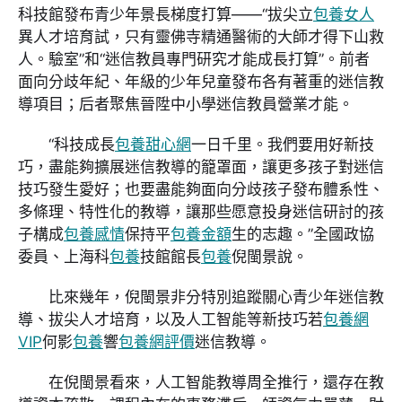
科技館發布青少年景長梯度打算——“拔尖立
包養女人
異人才培育試，只有靈佛寺精通醫術的大師才得下山救
人。驗室”和“迷信教員專門研究才能成長打算”。前者
面向分歧年紀、年級的少年兒童發布各有著重的迷信教
導項目；后者聚焦晉陞中小學迷信教員營業才能。
“科技成長
包養甜心網
一日千里。我們要用好新技
巧，盡能夠擴展迷信教導的籠罩面，讓更多孩子對迷信
技巧發生愛好；也要盡能夠面向分歧孩子發布體系性、
多條理、特性化的教導，讓那些愿意投身迷信研討的孩
子構成
包養感情
保持平
包養金額
生的志趣。”全國政協
委員、上海科
包養
技館館長
包養
倪閩景說。
比來幾年，倪閩景非分特別追蹤關心青少年迷信教
導、拔尖人才培育，以及人工智能等新技巧若
包養網
VIP
何影
包養
響
包養網評價
迷信教導。
在倪閩景看來，人工智能教導周全推行，還存在教