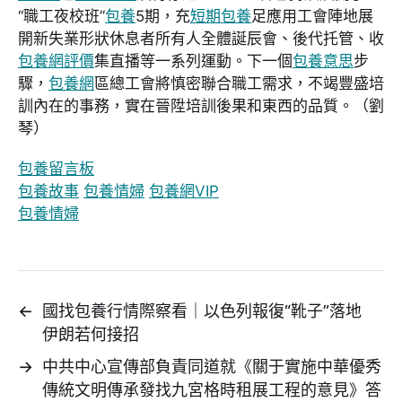
“職工夜校班”
包養
5期，充
短期包養
足應用工會陣地展
開新失業形狀休息者所有人全體誕辰會、後代托管、收
包養網評價
集直播等一系列運動。下一個
包養意思
步
驟，
包養網
區總工會將慎密聯合職工需求，不竭豐盛培
訓內在的事務，實在晉陞培訓後果和東西的品質。（劉
琴）
包養留言板
包養故事
包養情婦
包養網VIP
包養情婦
←
國找包養行情際察看｜以色列報復“靴子”落地
伊朗若何接招
→
中共中心宣傳部負責同道就《關于實施中華優秀
傳統文明傳承發找九宮格時租展工程的意見》答