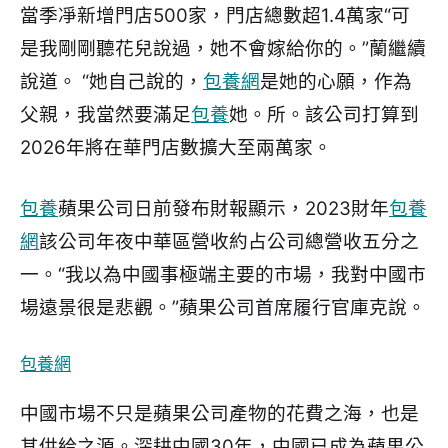
當季凈新增門店500家，門店總數超1.4萬家“可
是我剛剛聽花兒說過，她不會嫁給你的。”蘭繼續
說道。 “她自己說的，
包養網
是她的心願，作為
父親，我當然要滿足
包養
她。所。該公司打算到
2026年將在華門店數擴大至兩萬家。
包養
蘋果公司日前發布財報顯示，2023財年
包養
網
該公司年夜中華區營收約占公司總營收五分之
一。“我以為中國事極端主要的市場，我對中國市
場遠景很是悲觀。”蘋果公司首席履行官庫克說。
包養網
中國市場不只是蘋果公司產物的花費之海，也是
其供給之源。深耕中國30年，中國已成為蘋果公