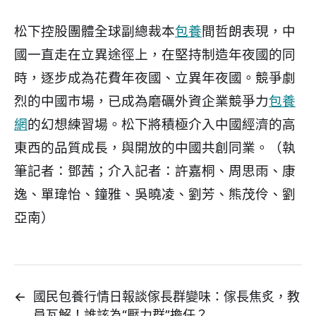
松下控股團體全球副總裁本
包養
間哲朗表現，中
國一直走在立異途徑上，在堅持制造年夜國的同
時，逐步成為花費年夜國、立異年夜國。競爭劇
烈的中國市場，已成為磨礪外資企業競爭力
包養
網
的幻想練習場。松下將積極介入中國經濟的高
東西的品質成長，與開放的中國共創同業。（執
筆記者：鄧茜；介入記者：許嘉桐、周思雨、康
逸、單瑋怡、鐘雅、吳曉凌、劉芳、熊茂伶、劉
亞南）
←
國民包養行情日報談傢長群變味：傢長焦炙，教
員瓦解！誰該為“壓力群”擔任？