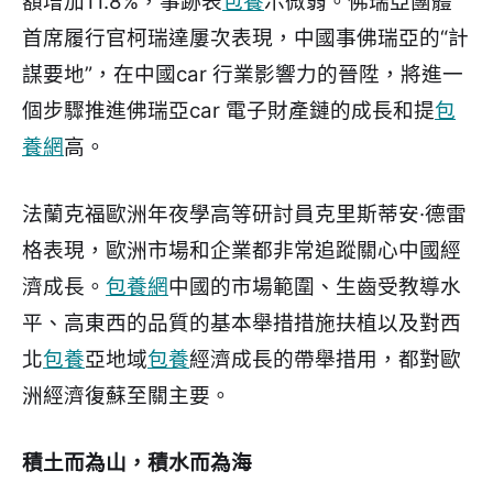
額增加11.8%，事跡表
包養
示微弱。佛瑞亞團體
首席履行官柯瑞達屢次表現，中國事佛瑞亞的“計
謀要地”，在中國car 行業影響力的晉陞，將進一
個步驟推進佛瑞亞car 電子財產鏈的成長和提
包
養網
高。
法蘭克福歐洲年夜學高等研討員克里斯蒂安·德雷
格表現，歐洲市場和企業都非常追蹤關心中國經
濟成長。
包養網
中國的市場範圍、生齒受教導水
平、高東西的品質的基本舉措措施扶植以及對西
北
包養
亞地域
包養
經濟成長的帶舉措用，都對歐
洲經濟復蘇至關主要。
積土而為山，積水而為海