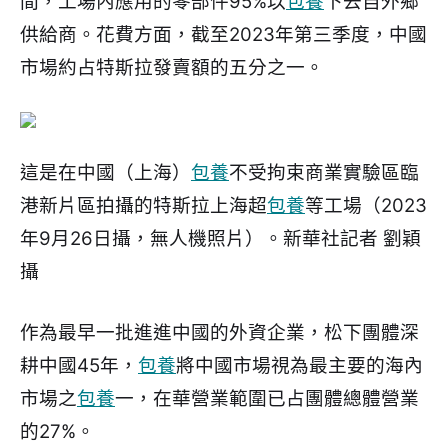
間，工場內應用的零部件95%以
包養
下去自外鄉
供給商。花費方面，截至2023年第三季度，中國
市場約占特斯拉發賣額的五分之一。
這是在中國（上海）
包養
不受拘束商業實驗區臨
港新片區拍攝的特斯拉上海超
包養
等工場（2023
年9月26日攝，無人機照片）。新華社記者 劉穎
攝
作為最早一批進進中國的外資企業，松下團體深
耕中國45年，
包養
將中國市場視為最主要的海內
市場之
包養
一，在華營業範圍已占團體總體營業
的27%。