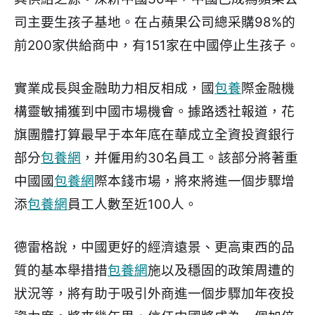
司主要生孩子基地。在占蘋果公司總采購98%的
前200家供給商中，有151家在中國停止生孩子。
實業成長與金融助力相反相成，國
包養
際金融機
構靈敏捕獲到中國市場機會。據路透社報道，花
旗團體打算最早于本年底在華成立全資投資銀行
部分
包養網
，并僱用約30名員工。該部分將著重
中國國
包養網
際本錢市場，將來將進一個步驟增
添
包養網
員工人數至近100人。
德雷格說，中國更好的經濟遠景、更高東西的品
質的基本舉措措
包養網
施以及穩固的政策周遭的
狀況等，將有助于吸引外商進一個步驟加年夜投