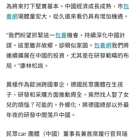
為將來打下堅實基本。中國經濟成長成熟、市
包
養網
場體量宏大，從久遠來看仍具有增加機遇。
“我們盼望抓緊這一
包養
機會，持續深化中國計
謀，這里雖非故鄉，卻親似家園。
包養網
我們將
連續擴展在中國的投資，尤其是在研發範疇的布
局。”康林松說。
異樣作為歐洲跨國車企，德國民眾團體在生孩
子、研發和采購方面推動周全，竟然找人娶了女
兒的煩惱？可能的。外鄉化，將德國總部以外最
年夜的研發中間落戶中國。
民眾car 團體（中國）董事長兼首席履行官貝瑞