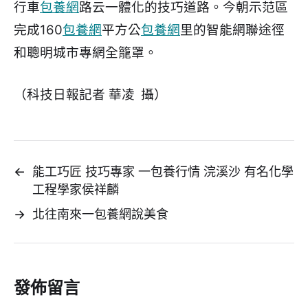
行車
包養網
路云一體化的技巧道路。今朝示范區
完成160
包養網
平方公
包養網
里的智能網聯途徑
和聰明城市專網全籠罩。
（科技日報記者 華凌 攝）
←
能工巧匠 技巧專家 一包養行情 浣溪沙 有名化學
工程學家侯祥麟
→
北往南來一包養網說美食
發佈留言