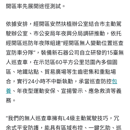
開區率先展開途徑測試。
依據安排，經開區安然扶植辦公室結合市主動駕
駛辦公室、市公安局年夜興分局調研推動，依托
經開區巡防年夜隊組建“經開區無人變動位置巡查
宣防車分隊”，裝備新石器公司自立研發的15臺無
人巡查車，在示范區60平方公里范圍內多個園
區、地鐵站點、貿易廣場等生齒密集和重點場
合，實行24小時不中斷執勤，承當巡查防控
包
養
、年夜型運動安保、宣揚警示、應急救濟等義
務。
“我們的無人巡查車擁有L4級主動駕駛技巧，冗
余式平安防護，能具有區域布控、一鍵乞助、巡