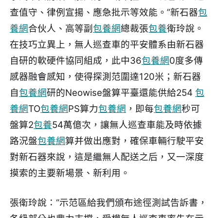
查值守、律例宣揚、應急批示等效能。”新石器
包
養網
合伙人、高等副
包養網
總裁張
包養
衛玲說。
在技巧立異上，無人巡查車的平安體系由新石器
自研的軟硬件協同組成，此中36
包養網
0度多傳
感器融會感知，使得探測范圍達120米；新石器
自
包養網
研的Neowise盤算平臺還能供給254
包
養網
TO
包養網
PS算力
包養網
，即每
包養網
秒可
盤算2
包養
54萬億次，讓無人巡查車能及時依據
路況盤
包養網
算并做出應對，確保車輛行駛平安
對新石器來說，這是繼無人配送之后，又一深度
摸索的主要新場景、新利用。
張衛玲說：“示范區給我們頒布途徑測試告訴書，