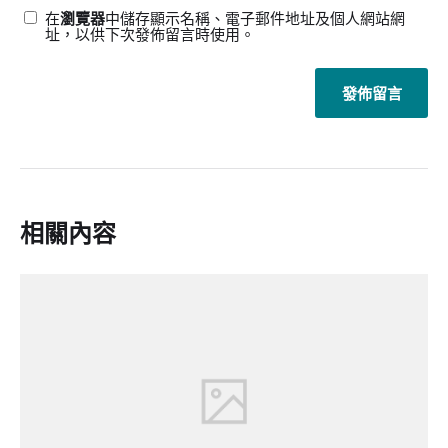
在
瀏覽器
中儲存顯示名稱、電子郵件地址及個人網站網
址，以供下次發佈留言時使用。
相關內容