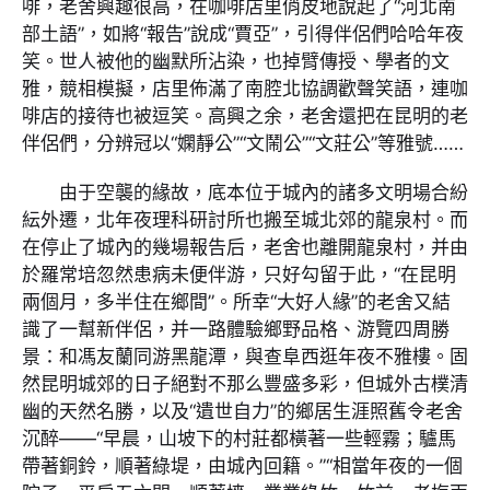
啡，老舍興趣很高，在咖啡店里俏皮地說起了“河北南
部土語”，如將“報告”說成“賈亞”，引得伴侶們哈哈年夜
笑。世人被他的幽默所沾染，也掉臂傳授、學者的文
雅，競相模擬，店里佈滿了南腔北協調歡聲笑語，連咖
啡店的接待也被逗笑。高興之余，老舍還把在昆明的老
伴侶們，分辨冠以“嫻靜公”“文鬧公”“文莊公”等雅號……
由于空襲的緣故，底本位于城內的諸多文明場合紛
紜外遷，北年夜理科研討所也搬至城北郊的龍泉村。而
在停止了城內的幾場報告后，老舍也離開龍泉村，并由
於羅常培忽然患病未便伴游，只好勾留于此，“在昆明
兩個月，多半住在鄉間”。所幸“大好人緣”的老舍又結
識了一幫新伴侶，并一路體驗鄉野品格、游覽四周勝
景：和馮友蘭同游黑龍潭，與查阜西逛年夜不雅樓。固
然昆明城郊的日子絕對不那么豐盛多彩，但城外古樸清
幽的天然名勝，以及“遺世自力”的鄉居生涯照舊令老舍
沉醉——“早晨，山坡下的村莊都橫著一些輕霧；驢馬
帶著銅鈴，順著綠堤，由城內回籍。”“相當年夜的一個