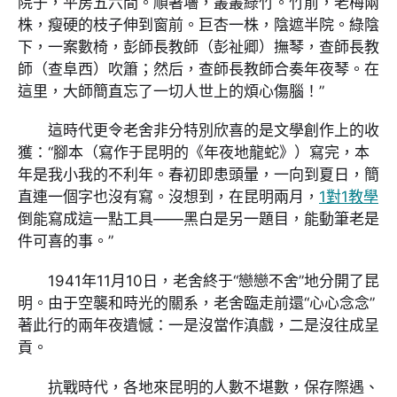
院子，平房五六間。順著墻，叢叢綠竹。竹前，老梅兩
株，瘦硬的枝子伸到窗前。巨杏一株，陰遮半院。綠陰
下，一案數椅，彭師長教師（彭祉卿）撫琴，查師長教
師（查阜西）吹簫；然后，查師長教師合奏年夜琴。在
這里，大師簡直忘了一切人世上的煩心傷腦！”
這時代更令老舍非分特別欣喜的是文學創作上的收
獲：“腳本（寫作于昆明的《年夜地龍蛇》）寫完，本
年是我小我的不利年。春初即患頭暈，一向到夏日，簡
直連一個字也沒有寫。沒想到，在昆明兩月，
1對1教學
倒能寫成這一點工具——黑白是另一題目，能動筆老是
件可喜的事。”
1941年11月10日，老舍終于“戀戀不舍”地分開了昆
明。由于空襲和時光的關系，老舍臨走前還“心心念念”
著此行的兩年夜遺憾：一是沒當作滇戲，二是沒往成呈
貢。
抗戰時代，各地來昆明的人數不堪數，保存際遇、