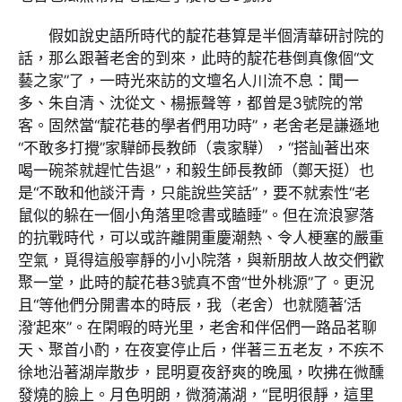
假如說史語所時代的靛花巷算是半個清華研討院的
話，那么跟著老舍的到來，此時的靛花巷倒真像個“文
藝之家”了，一時光來訪的文壇名人川流不息：聞一
多、朱自清、沈從文、楊振聲等，都曾是3號院的常
客。固然當“靛花巷的學者們用功時”，老舍老是謙遜地
“不敢多打攪”家驊師長教師（袁家驊），“搭訕著出來
喝一碗茶就趕忙告退”，和毅生師長教師（鄭天挺）也
是“不敢和他談汗青，只能說些笑話”，要不就索性“老
鼠似的躲在一個小角落里唸書或瞌睡”。但在流浪寥落
的抗戰時代，可以或許離開重慶潮熱、令人梗塞的嚴重
空氣，覓得這般寧靜的小小院落，與新朋故人故交們歡
聚一堂，此時的靛花巷3號真不啻“世外桃源”了。更況
且“等他們分開書本的時辰，我（老舍）也就隨著‘活
潑’起來”。在閑暇的時光里，老舍和伴侶們一路品茗聊
天、聚首小酌，在夜宴停止后，伴著三五老友，不疾不
徐地沿著湖岸散步，昆明夏夜舒爽的晚風，吹拂在微醺
發燒的臉上。月色明朗，微漪滿湖，“昆明很靜，這里