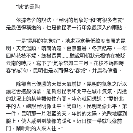
“城”的熏陶
依據老舍的說法，“昆明的氣象好”和“有很多老友”
是最值得稱道的，也是他昆明一行印象最深入的兩點。
一是“昆明的氣象好”。地處亞寒帶低緯度高原的昆
明，天氣溫順，晴雨清楚，夏無盛暑，冬無酷寒，一年
四時花枝不竭、綠樹長青……聽說明朝狀元楊慎在被貶
云南的時辰，寫下了“氣象常如二三月，花枝不竭四時
春”的詩句，昆明也是以而得名“春城”，并廣為傳播。
除卻自己優勝的天然天氣前提，昆明的氣象之所以
讓老舍這般傾慕，能夠跟昆明和北平在城市氣氛、周遭
的狀況上的某些類似性有關。冰心就回想道：“愛好北
平的人，總說昆明像北平，簡直地，昆明是像北平。第
一件，昆明那一片湛藍的天，年齡的太陽，光煦地曬到
臉上，使人感到到故都的暖和。近日樓一帶就很像前
門，鬧哄哄的人來人往。”