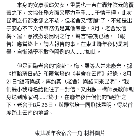
本身的安康狀態欠安，重慶也一直在轟炸陰云的覆
蓋之下，文協任務方面又壓力重重……于情于理，此次
昆明之行都當卻之不恭，但老舍又“害臊”了，不知是出
于安心不下文協事務仍是其他考量，8月，老舍致信
梅、羅，意欲撤消昆明之行，聲言“暑期已過，（報
告）應當終止，請人報告的事，在東北聯年夜仍是創
舉，自慚淺學不敢作開例的人……”如此。
但是面臨老舍的“變卦”，梅、羅等人并未廢棄，據
《梅貽琦日誌》和羅常培的《老舍在云南》記錄，8月
21日“飯時與談，再約其（老舍）與羅同來昆明”，“我
們幾小我聯名給他往了一封信，又由顧一樵師長教師親
身送到陳家橋……”終于，在聯年夜伴侶們的“硬拉”之
下，老舍于8月26日，與羅常培一同飛抵昆明，得以首
度踏上云南的地盤。
東北聯年夜宿舍一角 材料圖片