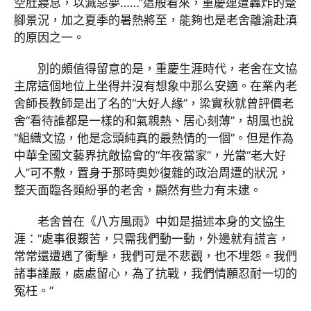
空肚寢息，以滅惡夢……”這般看來，重慶連遭轟炸的蹩
腳景況，加之夏季的暑熱將至，能夠也是老舍離渝赴滇
的原因之一。
別的頗值得留意的是，重慶生涯時代，老舍在文協
主席這個地位上坐得并沒有想象中那么安適。在業內老
舍師長教師是出了名的“大好人緣”，梁實秋就曾評價老
舍“看待誰都是一樣的和氣親熱、居心刻薄”，胡風也說
“組織文協，他是念頭純真的最熱情的一個”。但是作為
中華全國文藝界抗敵協會的“年夜當家”，光當“老大好
人”可不敷，置身于那時奧妙復雜的政治周遭的狀況，
整天面臨各類紛爭的老舍，顯然有些力有未逮。
老舍曾在《八方風雨》中如是描述本身的文協生
涯：“處事很艱苦，只需我們動一動，外邊就有謊言，
常常還遭遇了衝擊，我們可是不悲觀，也不埋怨。我們
諸事謹嚴，處處留心，為了抗戰，我們情願忍耐一切的
冤枉。”