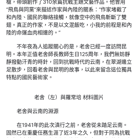
槍，帶頭創作了310余篇抗戰主題文藝作品。他曾用
“飛鳥與同黨”來描述作家與內陸的關系：“作家堵截了
和內陸、國民的聯絡接觸，就像空中的飛鳥斬斷了雙
翅。真正的作家，不是以文混飯吃，小我的前程是和內
陸的命運血肉相連的。”
不年夜為人追蹤關心的是，老舍已經一度訪問昆
明。本年正值老舍師長教師生日125周年，我們無妨靜
靜撥動汗青的時針，回到抗戰時代的云南，在翠湖邊立
足散步，回看老舍與昆明的故事，以此來留念這位獨具
特點的國民藝術家。
老舍（左）與羅常培 材料圖片
老舍與云南的淵源
在1941年的此次滇行之前，老舍從未踏足云南。
固然已在重慶任務生涯了近3年之久，但對于同為抗戰