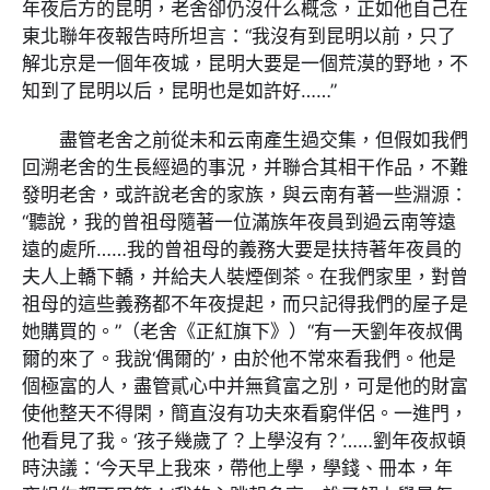
年夜后方的昆明，老舍卻仍沒什么概念，正如他自己在
東北聯年夜報告時所坦言：“我沒有到昆明以前，只了
解北京是一個年夜城，昆明大要是一個荒漠的野地，不
知到了昆明以后，昆明也是如許好……”
盡管老舍之前從未和云南產生過交集，但假如我們
回溯老舍的生長經過的事況，并聯合其相干作品，不難
發明老舍，或許說老舍的家族，與云南有著一些淵源：
“聽說，我的曾祖母隨著一位滿族年夜員到過云南等遠
遠的處所……我的曾祖母的義務大要是扶持著年夜員的
夫人上轎下轎，并給夫人裝煙倒茶。在我們家里，對曾
祖母的這些義務都不年夜提起，而只記得我們的屋子是
她購買的。”（老舍《正紅旗下》）“有一天劉年夜叔偶
爾的來了。我說‘偶爾的’，由於他不常來看我們。他是
個極富的人，盡管貳心中并無貧富之別，可是他的財富
使他整天不得閑，簡直沒有功夫來看窮伴侶。一進門，
他看見了我。‘孩子幾歲了？上學沒有？’……劉年夜叔頓
時決議：‘今天早上我來，帶他上學，學錢、冊本，年