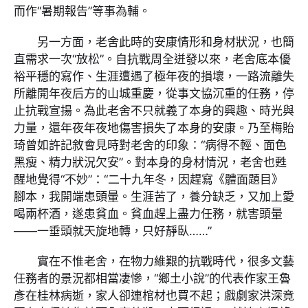
而作“暑期報告”等事為輔。
另一方面，老舍此時的安康情形和身材狀況，也簡
直需求一次“放松”。自抗戰周全迸發以來，老舍底本優
裕平穩的寫作、生涯遭遇了極年夜的損壞，一路流離失
所離開年夜后方的山城重慶，從事文協沉重的任務，停
止抗戰宣揚。為此老舍不只就義了本身的興趣、時光與
力量，還年夜年夜地傷害損失了本身的安康。乃至梅貽
琦曾如許記敘會見時對老舍的印象：“病得不輕、面色
黑瘦、精力狀況欠安”。對本身的身材情況，老舍也甦
醒地覺得“不妙”：“二十九年冬，因趕寫《體面題目》
腳本，我開端患頭暈。生涯苦了，養分缺乏，又加上愛
喝兩杯酒，遂患貧血。貧血趕上盡力任務，就害頭暈
——一垂頭就天旋地轉，只好靜臥……”
實在不惟老舍，在物力維艱的抗戰時代，很多文藝
任務者的景況都相當凄慘，“鄉土小說”的代表作家王魯
彥在桂林病逝，家人卻連棺材也買不起；戲劇家洪深竟