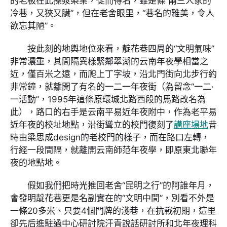
的老板在此操漿染業，從而得名，雖是條“兩三人家的
冷巷，又狹又臟”，但在老舍眼里，“巷名的雅美，令人
欲忘其陋”。
按此刻的地輿地位來看，靛花巷四周的“文明氣味”
非常濃重，其間隔異樣緊鄰翠湖的云南年夜學相當之
近，僅百米之遠，而爬上丁字坡，沿北門街向北步行約
非常鐘，就離開了有名的一二一年夜街（為留念“一二·
一活動”，1995年這條原環城北路西段的馬路改名為
此），路口的右手是云南平易近年夜附中，作為老平易
近年夜的校址地點，沿街聳立的校門復刻了
講座場地
昔
時由梁思成design的老校門的樣子，而在路口左轉，
行經一段間隔，就離開云南師范年夜學，即原東北聯年
夜的地點地。
假如我們把時光推回老舍“昆明之行”的阿誰年月，
會發明靛花巷更是名副實在的“文明中間”，別看不外是
一條20多米、只要4個門牌的淺巷，在抗戰初期，這里
卻先后進駐過中心研討院汗青說話研討所和北年夜理科