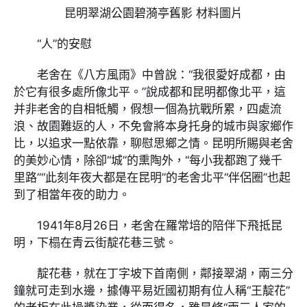
昆明翠湖公園碧漪亭舊影 材料圖片
“人”的安慰
老舍在《八方風雨》中曾說：“我很愛好成都，由
於它有很多處所像北平。”說成都和昆明都像北平，這
并非老舍的自相牴觸，假想一個為抗戰所累，四處流
浪、故園難返的人，不免會將本身托身的城市與家鄉作
比，以追求一點依靠，聊慰思鄉之情。昆明所賜與老舍
的美妙心情，除卻“城”的熏陶外，“每小我都跑了幾千
里路”“此刻年夜大都是在昆明”的老舍北平“伴侶圈”也起
到了相當年夜的助力。
1941年8月26日，老舍在羅常培的陪伴下飛抵昆
明，下榻在青云街靛花巷三號。
靛花巷，就在丁字坡下首南側，鄰接翠湖，兩三分
鐘就可走到水邊，據傳平易近國初期有位人稱“王靛花”