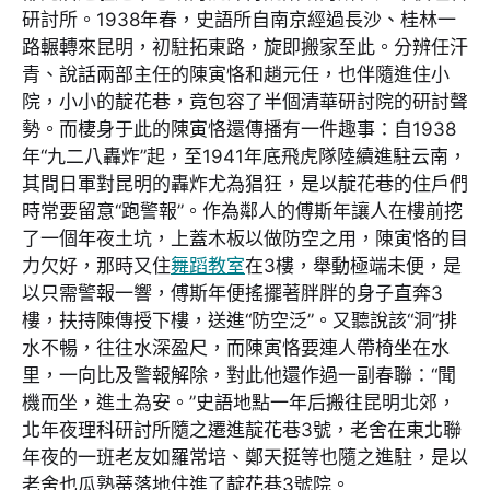
研討所。1938年春，史語所自南京經過長沙、桂林一
路輾轉來昆明，初駐拓東路，旋即搬家至此。分辨任汗
青、說話兩部主任的陳寅恪和趙元任，也伴隨進住小
院，小小的靛花巷，竟包容了半個清華研討院的研討聲
勢。而棲身于此的陳寅恪還傳播有一件趣事：自1938
年“九二八轟炸”起，至1941年底飛虎隊陸續進駐云南，
其間日軍對昆明的轟炸尤為猖狂，是以靛花巷的住戶們
時常要留意“跑警報”。作為鄰人的傅斯年讓人在樓前挖
了一個年夜土坑，上蓋木板以做防空之用，陳寅恪的目
力欠好，那時又住
舞蹈教室
在3樓，舉動極端未便，是
以只需警報一響，傅斯年便搖擺著胖胖的身子直奔3
樓，扶持陳傳授下樓，送進“防空泛”。又聽說該“洞”排
水不暢，往往水深盈尺，而陳寅恪要連人帶椅坐在水
里，一向比及警報解除，對此他還作過一副春聯：“聞
機而坐，進土為安。”史語地點一年后搬往昆明北郊，
北年夜理科研討所隨之遷進靛花巷3號，老舍在東北聯
年夜的一班老友如羅常培、鄭天挺等也隨之進駐，是以
老舍也瓜熟蒂落地住進了靛花巷3號院。