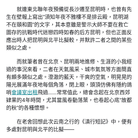
就連東北聯年夜預備從長沙遷至昆明時，也曾有先
生在壁報上寫出“須知年夜不雅樓不是排云殿，昆明湖
不在頤和園”的文字，其本意雖是警示大師不要在救亡
圖存的抗戰時代迷戀四時如春的后方昆明，但也正面反
應出時人把昆明與北平比擬較，并默許二者之間的某些
類似之處。
而就筆者曾在北京、昆明兩地進修、生涯的小我經
過的事況來看，二者在天氣風采、城市氣氛等方面簡直
有頗多類似之處。澄澈的藍天，干爽的空氣，明晃晃的
陽光展滿年夜地每個角落，閉上眼，頭頂仿佛有隱約鴿
哨
會議室出租
飛過……常常值此，總會念起在北京西郊
肄業的4年時間，尤其當風卷動落葉，也卷起心底“故都
的秋”的各種懷想。
在老舍回想此次云南之行的《滇行短記》中，便有
多處對昆明與北平的比擬——