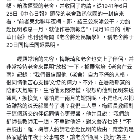
額、暗澹運營的老舍，并收回了約請。從1941年6月
28日《中心日報》頒發的老舍致孫伏園的一封信來
看，“前者東北聯年夜梅、鄭、羅三公來渝公干，力約
赴昆明歇息一月，就便作暑期報告”，同月16日的《新
華日報》也刊發新聞《老舍將赴昆講學》，稱老舍將于
20日同梅氏同返昆明。
經羅常培的先容，梅貽琦和老舍也交上了伴侶，并
非常接待老舍來昆明“放松”一下。據羅常培《老舍在云
南》記錄：“我們很信服他（老舍）自力不倚的人格，
很同情他苦心支撐‘文協’的精力。不外，在暑熱郁蒸的
陪都天氣底下，生怕他太悶得慌，很想約他到昆明來透
通風，換換氣，哪怕是一兩月的短期呢，不是也可以把
這難熬的炎天躲曩昔了嗎？我們三人里，梅師長教師對
于這個新交的伴侶同情心更豐盛，他并且說：‘我們約
舒師長教師走一趟，不單對他好，對文藝界也好！’”不
丟臉出，羅、梅等人約請老舍赴昆明的緣由，應當仍是
私家感情年夜于公事需求，讓老舍“通風、換氣”為主，