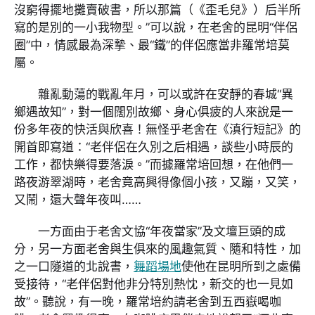
沒窮得擺地攤賣破書，所以那篇（《歪毛兒》）后半所
寫的是別的一小我物型。”可以說，在老舍的昆明“伴侶
圈”中，情感最為深摯、最“鐵”的伴侶應當非羅常培莫
屬。
雜亂動蕩的戰亂年月，可以或許在安靜的春城“異
鄉遇故知”，對一個闊別故鄉、身心俱疲的人來說是一
份多年夜的快活與欣喜！無怪乎老舍在《滇行短記》的
開首即寫道：“老伴侶在久別之后相遇，談些小時辰的
工作，都快樂得要落淚。”而據羅常培回想，在他們一
路夜游翠湖時，老舍竟高興得像個小孩，又蹦，又笑，
又鬧，還大聲年夜叫……
一方面由于老舍文協“年夜當家”及文壇巨頭的成
分，另一方面老舍與生俱來的風趣氣質、隨和特性，加
之一口隧道的北說書，
舞蹈場地
使他在昆明所到之處備
受接待，“老伴侶對他非分特別熱忱，新交的也一見如
故”。聽說，有一晚，羅常培約請老舍到五西嶽喝咖