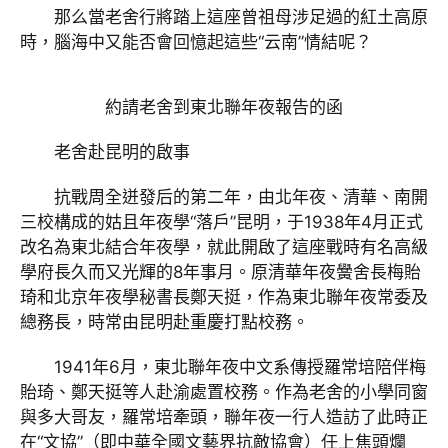
那么當老舍行將踏上這座曾祖母涉足過的紅土高原
時，腦海中又能否會回憶起這些“云南”情結呢？
約請老舍到東北聯年夜報告的函
老舍赴昆明的啟事
抗戰周全迸發后的第二年，由北年夜、清華、南開
三校構成的姑且年夜學“落戶”昆明，于1938年4月正式
改名為東北結合年夜學，就此開啟了這座戰時有名高級
學府長久而又光輝的8年事月。原清華年夜黌舍長梅貽
琦和北京年夜學秘書長鄭天挺，作為東北聯年夜常委及
總務長，時常由昆明赴重慶打點校務。
1941年6月，東北聯年夜中文系傳授羅常培陪伴梅
貽琦、鄭天挺等人赴渝處置校務。作為老舍的小學同窗
與多大哥友，羅常培牽頭，聯年夜一行人造訪了此時正
在“文協”（即中華全國文藝界抗敵協會）任上焦頭爛