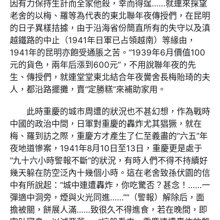
因有力保持生計而全家他殺，幸而得逞……就連來探望
老舍的以梅、羅等為代表的東北聯年夜傳授們，在昆明
的日子異樣拮據，由于沿海省份簡直所有的失守以及滇
越鐵路的中止（1941年日軍已占領越南）等緣由，
1941年的昆明亦飽受通脹之苦。“1939年6月價值100
元的貨色，兩年后漲到600元”，不用說聯年夜的先
生、傳授們，就連堂堂東北結合年夜黌舍長梅貽琦的夫
人，都沿路擺攤，賣“定勝糕”來補助家用。
此時重慶的城市周遭的狀況也不甚幻想，作為戰時
中國的政治中間，日軍對重慶的轟炸尤其猖獗，就在
梅、羅到訪之際，重慶方才產生了仁至義盡的“六五”年
夜地道慘案，1941年8月10日至13日，重慶更是處于
“九十六小時警報不斷”的狀況，有時人們不得不持續好
幾天躲在防空泛內十幾個小時。這在老舍致孫伏園的信
中有所說起：“城中連遭轟炸，你吃驚否？甚念！……一
彈適中洞旁，煙與火光同進……”“（警報）解除后，面
擔被關，餅展人滿……致很久不得進食，若在晚間，即