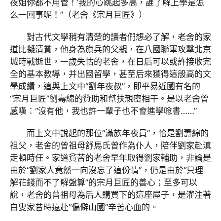
夜姐你都不用管！’我的心跳起多高，誰了解上學是怎
么一回事呢！”（老舍《宗月巨匠》）
對古代文學稍有清楚的讀者們想必了解，老舍的家
道比擬清貧，他身為旗兵的父親，在八國聯軍攻擊北京
城時戰逝世，一歲失怙的老舍，在日后可以或許接收完
全的基本教導，并出國留學，甚至后來獲得這般高的文
學成績，這與上文中“劉年夜叔”，即平易近國有名的
“宗月巨匠”劉壽綿的贊助和幫扶親密相干。是以老舍曾
感嘆：“沒有他，我也許一輩子也不會進學唸書……”
而上文中說起的那位“滿族年夜員”，恰是劉壽綿的
祖父，老舍的曾祖母舒馬氏曾作為仆人，陪伴劉家赴滇
走頓時任。家道貧苦的老舍早年取得劉家輔助，非論是
由於“劉家人竟然一向沒忘了這份情”，仍是由於“只理
解花錢而不了解盤算”的宗月巨匠的善心；至多可以
說，老舍的曾祖母為后人購買下的這座屋子，是灌注著
白叟家昔時遠赴“偏僻山國”辛苦心血的。