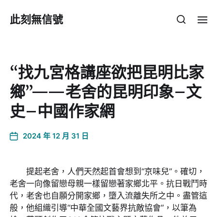
此刻無信號
“找九宮格講座欲把昆明比家
鄉”——老舍的昆明印象–文
史–中國作家網
2024 年 12 月 31 日
提起老舍，人們天然起首會想到“京味兒”。確切，
老舍一向像留戀母親一樣留戀著家鄉北平。抗日戰鬥時
代，老舍也自願分開家鄉，墮入流離失所之中。盡管這
般，他組織引導“中華全國文藝界抗敵協會”，以筆為