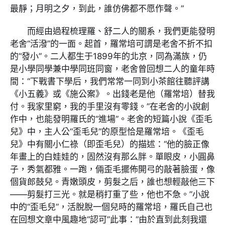
最靜；月明之夕，到此，誰仿佛都不愿作聲。”
而經由過程梳理羅、舒二人的關系，我們更能發明
老舍“活潑”的一面。起首，羅常培可謂是老舍不折不扣
的“發小”。二人都生于1899年的北京，同為滿族，仍
是小學同學兼中學同班同窗，老舍曾回想二人的童年時
間：“下戰書下學后，我們常常一同到小茶館往聽評講
《小五義》或《施公案》。出錢老是他（羅常培）替我
付。我家里窮，我的手里沒有零錢。”在老舍的小說創
作中，也能發明羅氏的“進場”。老舍的短篇小說《歪毛
兒》中，主人公“歪毛兒”的原型恰是羅常培。《歪毛
兒》中有關小仁祿（即歪毛兒）的描述：“他的臉正像
年畫上的白娃娃的，固然沒有那么胖。單眼皮，小圓鼻
子，秀氣都雅。一跑，倆歪毛擺佈開弓的敲著臉蛋，像
個貨郎鼓兒。青嫩頭皮，剪髮之后，誰也想輕敲他三下
——剪髮打三光。就是稍打重了些，他也不急。”小說
中的“歪毛兒”，活脫脫一個兒時的羅常培，羅氏自己也
在回想文章中風趣地“認可”此事：“由於直到此刻我還