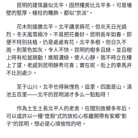
昆明的建筑最似北平，固然樓房比北平多，可是墻
壁的堅厚，椽柱的雕飾，都似“京派”。
花木則遠勝北平。北平講求蒔花，但炎天日光過
烈，冬天風雪極冷，不易把花養好。昆明長年如春，即
便不特別扶植，仍是處處有花。北平多樹，但日久不
雨，則葉色如灰，令人不快。昆明的樹多且綠，並且樹
上時有松鼠跳動！進眼濃綠，使人心靜，我不時立在樓
上了望，老感到昆明靜秀可喜；實在呢，街上的車馬并
不比別處少。
至于山川，北平也得無愧色，這里，四面是山，滇
池五百里——北平的昆明湖才多么一點點呀！
作為土生土長北平人的老舍，在闊別故鄉多年后，
可以或許以一種“度假”式的放松心態離開帶有家鄉“影
子”的昆明，想必是心境愉悅的吧。