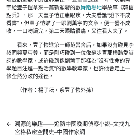
宇給豐子愷拿來一篇新頒發的數
舞蹈場地
學故事《韓信
點兵》，那一天豐子愷正患眼疾，大夫看護“燈下不成
看書”，但豐子愷瞄了一眼劉薰宇的文章，便一發不成
收，一口吻讀完，第二天眼睛很痛，又往看大夫了。
看來，豐子愷進第一師范黌舍后，如果沒有碰見李
叔同與夏丏尊，而是剛巧碰到一位像蘇步青那樣酷愛詩
詞的數學家，或許碰到像劉薰宇那樣為“沒有性命的算
學題目注進一點活氣”的數學教導家，也許他會走上一
條全然分歧的途徑。
（作者：楊子耘，系豐子愷外孫）
←
溯源的樂趣——追隨中國晚期偵察小說–文找九
宮格私密空間史–中國作家網