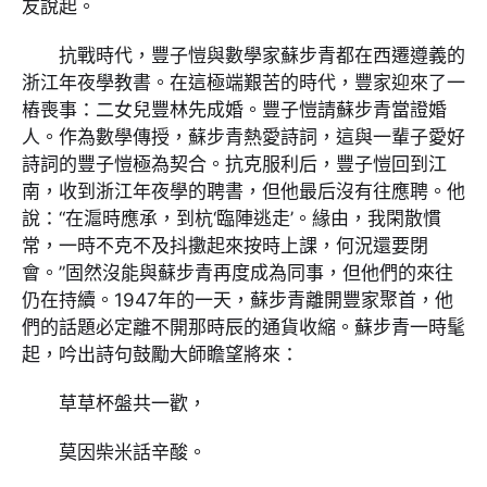
友說起。
抗戰時代，豐子愷與數學家蘇步青都在西遷遵義的
浙江年夜學教書。在這極端艱苦的時代，豐家迎來了一
樁喪事：二女兒豐林先成婚。豐子愷請蘇步青當證婚
人。作為數學傳授，蘇步青熱愛詩詞，這與一輩子愛好
詩詞的豐子愷極為契合。抗克服利后，豐子愷回到江
南，收到浙江年夜學的聘書，但他最后沒有往應聘。他
說：“在滬時應承，到杭‘臨陣逃走’。緣由，我閑散慣
常，一時不克不及抖擻起來按時上課，何況還要閉
會。”固然沒能與蘇步青再度成為同事，但他們的來往
仍在持續。1947年的一天，蘇步青離開豐家聚首，他
們的話題必定離不開那時辰的通貨收縮。蘇步青一時髦
起，吟出詩句鼓勵大師瞻望將來：
草草杯盤共一歡，
莫因柴米話辛酸。