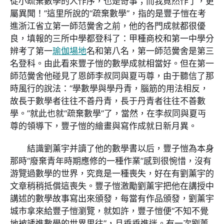
從小疏棄數學的人作序，也是奇事；而我竟然作了，更
屬異聞！”這里所說的“疏棄數學”，指的是豐子愷在考
進浙江省立第一師范黌舍之前，他的各門成就都很優
良，填報的三所中學都登科了：甲種商校和第一中學分
辨考了第一
瑜伽場地
名和第八名，第一師范黌舍是第三
名登科。由此看來豐子愷的數學成就相當好。但在第一
師范黌舍他碰見了恩師李叔同與夏丏尊，由于聽信了那
時風行的說法：“學數學與學丹青，腦筋的用法相反，
故長于數學者往往不善丹青，長于丹青者往往不善數
學。”就此也就“疏棄數學”了，當然，在李叔同與夏丏
尊的領導下，豐子愷的繪畫與寫作成就日新月異。
結識劉薰宇并讀了他的數學書以后，豐子愷為本身
那時“廢棄青年時期應修的一種作業”感到很惋惜，沒有
游覽過數學的世界，究竟是一種喪失，好在有劉薰宇的
文章稍稍抵償這喪失。豐子愷激勵劉薰宇把他在講授中
講述的數學故事寫出來頒發，每當有作品頒發，劉薰宇
城市拿來給豐子愷瀏覽，就如許，豐子愷便“不知不覺
地被誘進數學的世界里往”，且垂垂進迷。有一次劉薰