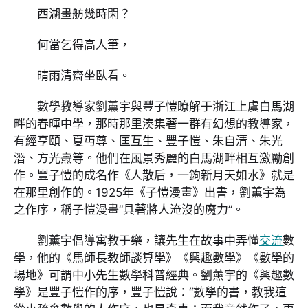
西湖畫舫幾時閑？
何當乞得高人筆，
晴雨清齋坐臥看。
數學教導家劉薰宇與豐子愷瞭解于浙江上虞白馬湖
畔的春暉中學，那時那里湊集著一群有幻想的教導家，
有經亨頤、夏丏尊、匡互生、豐子愷、朱自清、朱光
潛、方光燾等。他們在風景秀麗的白馬湖畔相互激勵創
作。豐子愷的成名作《人散后，一鉤新月天如水》就是
在那里創作的。1925年《子愷漫畫》出書，劉薰宇為
之作序，稱子愷漫畫“具著將人淹沒的魔力”。
劉薰宇倡導寓教于樂，讓先生在故事中弄懂
交流
數
學，他的《馬師長教師談算學》《興趣數學》《數學的
場地》可謂中小先生數學科普經典。劉薰宇的《興趣數
學》是豐子愷作的序，豐子愷說：“數學的書，教我這