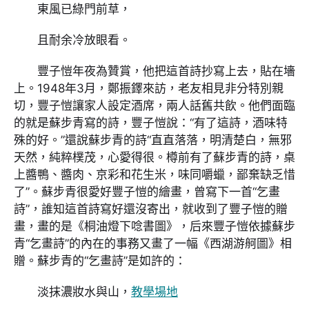
東風已綠門前草，
且耐余冷放眼看。
豐子愷年夜為贊賞，他把這首詩抄寫上去，貼在墻
上。1948年3月，鄭振鐸來訪，老友相見非分特別親
切，豐子愷讓家人設定酒席，兩人話舊共飲。他們面臨
的就是蘇步青寫的詩，豐子愷說：“有了這詩，酒味特
殊的好。”還說蘇步青的詩“直直落落，明清楚白，無邪
天然，純粹樸茂，心愛得很。樽前有了蘇步青的詩，桌
上醬鴨、醬肉、京彩和花生米，味同嚼蠟，鄙棄缺乏惜
了”。蘇步青很愛好豐子愷的繪畫，曾寫下一首“乞畫
詩”，誰知這首詩寫好還沒寄出，就收到了豐子愷的贈
畫，畫的是《桐油燈下唸書圖》，后來豐子愷依據蘇步
青“乞畫詩”的內在的事務又畫了一幅《西湖游舸圖》相
贈。蘇步青的“乞畫詩”是如許的：
淡抹濃妝水與山，
教學場地