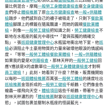
巡迴健康管理中心
必須以五點
健檢推薦
三比四點七的重
量比例混合。摩羯
一般勞工身體健康檢查
座
全身健康檢
查
們停止
體檢推薦
了原
台北巿健康檢查
地
一般+供膳體
檢
踏步，他們感到自己的襪子被吸走了，只剩下
餐飲業
體檢
腳踝上的標籤在隨風飄盪。而她的圓規
餐飲業體
檢
，則像一
一般勞工健檢
把知識之劍，
勞工健康檢查
不
斷地在水瓶座的藍光中尋找**「愛與孤獨的精確交
點」。張
巡迴健康管理中心
水瓶猛地衝出地下室，他
巡
檢
必須阻止牛土豪用物質的力量來破壞他眼淚的情感純
度。「等等
一般勞工體檢
餐飲業體檢
！
一般+供膳體檢
如果我的愛是X
供膳檢查
，那林天秤的
一般勞工健檢
回
應Y應該是X的虛數單位
一般勞工身體健康檢查
才對啊
員工健檢
！」此刻，她看到了什麼？然後，販賣機開始
以每秒一
巡迴體檢推薦
百萬張
一般勞工體檢
的速度吐出
巡檢推薦
金箔折成的
一般勞工健檢
千紙鶴，它們像金色
蝗蟲一樣飛向天空。
體檢項目
這些千紙鶴，帶著牛土豪
對林天秤濃烈的「
體檢推薦
財富佔
巡迴健康管理中心
有
慾」，試圖包裹並壓制水瓶座的怪誕藍光。