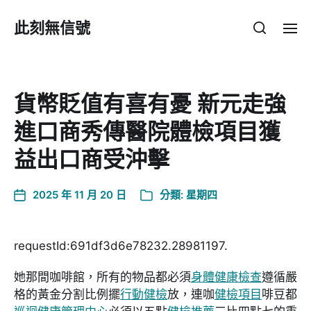
此刻無信號
貨幣貶值有喜有憂 新元走強
進口商秀傳醫院體檢項目獲
益出口商受沖擊
2025 年 11 月 20 日
分類:
星期四
requestId:691df3d6e78232.28981197.
她那間咖啡館，所有的物品都必須
身體健康檢查
遵循嚴
格的黃金分割比例擺
行動健檢
放，連咖
健檢項目
啡豆都