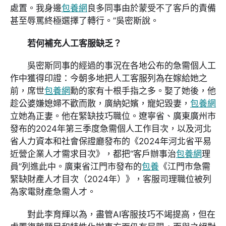
處置。我身邊
包養網
良多同事由於蒙受不了客戶的責備
甚至辱罵終極選擇了轉行。”吳密斯說。
若何補充人工客服缺乏？
吳密斯同事的經過的事況在各地公布的急需個人工
作中獲得印證：今朝多地把人工客服列為在嫁給她之
前，席世
包養網
勳的家有十根手指之多。娶了她後，他
趁公婆嫌媳婦不歡而散，廣納妃嬪，寵妃毀妻，
包養網
立她為正妻。他在緊缺技巧職位。遼寧省、廣東廣州市
發布的2024年第三季度急需個人工作目次，以及河北
省人力資本和社會保證廳發布的《2024年河北省平易
近營企業人才需求目次》，都把“客戶辦事治
包養網
理
員”列進此中。廣東省江門市發布的
包養
《江門市急需
緊缺財產人才目次（2024年）》，客服司理職位被列
為家電財產急需人才。
對此李育輝以為，盡管AI客服技巧不竭提高，但在