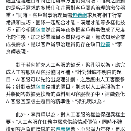
處置復雜題目和特性化辦事方面仍有局限，而與之絕對
的是客戶需求的多樣化和企業對客戶關系治理的愈發器
重。“同時，客戶辦事治理員需
包養網
求具有相干行業
常識和技巧、團隊一起配合才能、溝通才能等多樣化技
巧，而今朝國
包養
際企業年夜多把客戶辦事做成了尺度
化的任務，加之從業職員本質良莠不齊，無法知足企業
成長需求，是以客戶辦事治理員仍存在缺口
包養
。”李
育輝表現。
對于若何補充人工客服的缺乏，梁孔明以為，應完
成人工客服與AI客服協同互補。“針對謎底不明白的題
目，AI客服可以先給出處理計劃，之后應由人工客服參
與；針對表述
包養
復雜的題目，則應以人工客服為主，
并將問答數據更換新的資料到AI客服模子中，連續強化
AI客服回應版主題目的精準性。”梁孔明以為。
此外，李育輝以為，對人工客服的權益保證異樣主
要。“人工客服在任務中需求供給情感價值，同時不難
遭到客戶負面情感的影
包養網
響、心思壓力年夜，是以