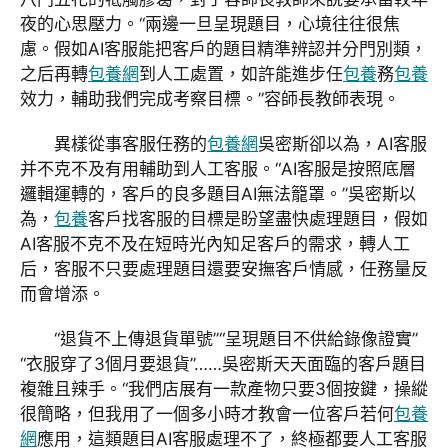
夜的心思壓力。“兩邊一旦呈現題目，心境往往很焦
慮。假如AI客服能把客戶的題目精準辨認并分門別類，
之后再轉
包養網
到人工處置，如許能進步任
包養
務
包養
效力，輔助我們完成考察目標。”容師長教師表現。
異樣從事客服任務的
包養網
吳密斯卻以為，AI客服
并不克不及有用輔助到人工客服。“AI客服是按照底層
邏輯運轉的，客戶的良多題目AI無法籠罩。”吳密斯以
為，
包養
客戶找客服的目標是盼望盡快處理題目，假如
AI客服不克不及在短時光內知足客戶的需求，轉人工
后，客服不只要處理題目還要安撫客戶情感，任務量反
而會增添。
“退貨不上傳退貨單號”“呈現題目不供給錄像證實”
“衣服穿了3個月要退貨”……吳密斯天天面臨的客戶題目
複雜且辣手。“我們店展有一款產物只要3個按鍵，操縱
很簡略，但我用了一個多小時才教會一位客戶若何
包養
網
應用，這類題目AI客服處理不了，終極都要人工客服