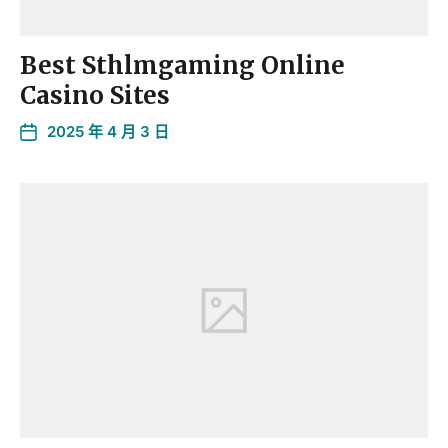
Best Sthlmgaming Online
Casino Sites
2025 年 4 月 3 日