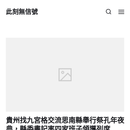
此刻無信號
貴州找九宮格交流思南縣舉行祭孔年夜
典，縣委書記率四家班子領導列席