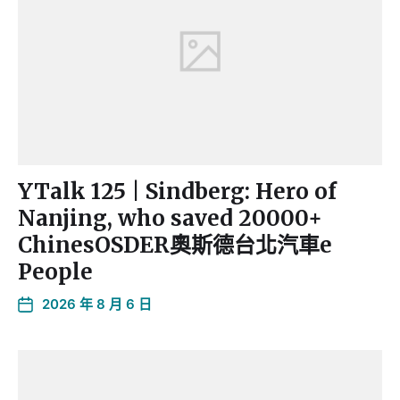
YTalk 125 | Sindberg: Hero of
Nanjing, who saved 20000+
ChinesOSDER奧斯德台北汽車e
People
2026 年 8 月 6 日