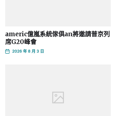
americ億嵐系統傢俱an將邀請普京列
席G20峰會
2026 年 8 月 3 日