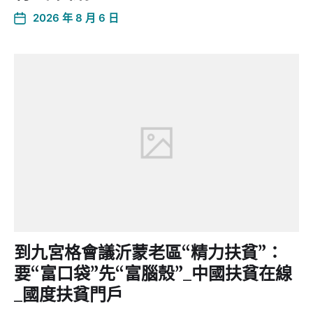
2026 年 8 月 6 日
到九宮格會議沂蒙老區“精力扶貧”：
要“富口袋”先“富腦殼”_中國扶貧在線
_國度扶貧門戶