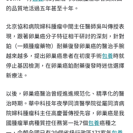
的品質地活過五年甚至十年。
北京協和病院婦科腫瘤中間主任醫師吳叫傳授表
現，跟著卵巢癌分子特征相干研討的深刻，針對
鉑（一類腫瘤藥物）耐藥復發卵巢癌的醫治手腕
越來越多，提出卵巢癌患者在初度手術
包養
時就
停止基因檢測，在卵巢癌鉑耐藥復發時迷信選擇
新療法。
以後，卵巢癌醫治曾經進進規范化、精準化的醫
治時期。華中科技年夜學同濟醫學院從屬同濟病
院婦科腫瘤科主任高慶蕾傳授先容，卵巢癌是我
國腫瘤單病種質控任務第一批7個
包養
癌種之
一，今朝全國已有29個省級行政區171家年
包養