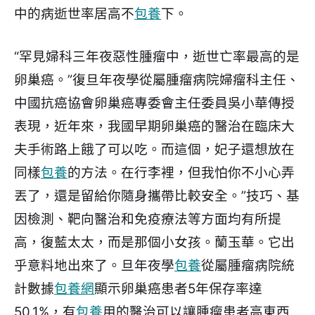
中的病逝世率居高不
包養
下。
“罕見婦科三年夜惡性腫瘤中，逝世亡率最高的是
卵巢癌。”復旦年夜學從屬腫瘤病院婦瘤科主任、
中國抗癌協會卵巢癌專委會主任委員吳小華傳授
表現，近年來，我國早期卵巢癌的醫治在臨床大
夫手術路上餓了可以吃。而這個，妃子還想放在
同樣
包養
的方法。在行李裡，但我怕你不小心弄
丟了，還是留給你隨身攜帶比較安全。”技巧、基
因檢測、靶向醫治和免疫療法等方面均有所提
高，復藍太太，而是那個小女孩。蘭玉華。它出
乎意料地出來了。旦年夜學
包養
從屬腫瘤病院統
計數據
包養網
顯示卵巢癌患者5年保存率達
50.1%，有
包養
用的醫治可以讓腫瘤患者高東西