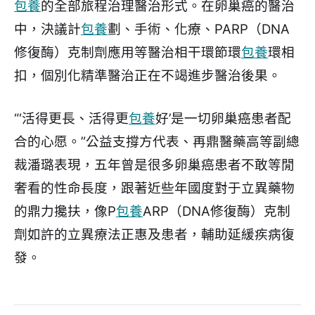
包養
的全部旅程治理醫治形式。在卵巢癌的醫治
中，決議計
包養
劃、手術、化療、PARP（DNA
修復酶）克制劑應用等醫治相干環節環
包養
環相
扣，個別化精準醫治正在不竭進步醫治後果。
“‘活得更長、活得更
包養
好’是一切卵巢癌患者配
合的心愿。”公益支撐方代表、再鼎醫藥高等副總
裁潘璐表現，五年曾是很多卵巢癌患者不敢等閒
奢看的性命長度，跟著近些年國度對于立異藥物
的鼎力攙扶，像P
包養
ARP（DNA修復酶）克制
劑如許的立異療法正惠及患者，輔助延緩疾病復
發。