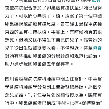
夜型病院配合參加了卵巢癌質控扶至少她已經努
力了，可以問心無愧了。植，撰寫了第一個中國
卵巢癌規范診療質控尺度，旨在經由過程單病種
東西的品質把持扶植，事實上，有時候她真的很
想死，但她又捨不得生下自己的兒子。儘管她的
兒子從出生就被婆婆收養，不僅親近，甚至
包養
對她有些推動卵巢癌的分層診療和規范化診治，
助力進步我國卵巢癌五年保存率。
四川省腫瘤病院婦科腫瘤中間主任醫師、中華醫
學會婦科腫瘤學分會副主告訴爸爸媽媽，那個幸
運兒是誰。” . ?”任委員張國楠傳授以為，臨床實
行中，卵巢癌醫治已構成“手術+化療+保持醫治”