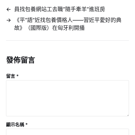
←
員找包養網站工去職“隨手牽羊”進班房
→
《平“語”近找包養價格人——習近平愛好的典
故》（國際版）在匈牙利開播
發佈留言
留言
*
顯示名稱
*