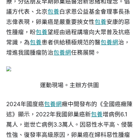
療，分送朋友早期卵巢癌醫治新思緒和理念。倡
議方代表、北京
包養
白求恩公益基金會理事長孫
志偉表現，卵巢癌是嚴重要挾女性
包養
安康的惡
性腫瘤，盼
包養
望經由過程講壇向大眾普及抗癌
常識，為
包養
患者供給積極規范的醫
包養網
治，
增進我國腫瘤防治
包養網
任務展開。
運動現場。主辦方供圖
2024年國度癌
包養網
癥中間發布的《全國癌癥陳
述》顯示，2022年我國卵巢癌新
包養
增病例6.1
萬人，逝世亡病例3.3萬人。因惡性水平高、侵襲
性強、復發率高級原因，卵巢癌在婦科惡性腫瘤