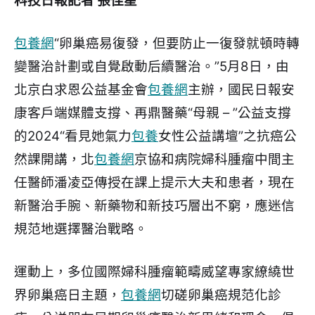
科技日報記者 張佳星
包養網
“卵巢癌易復發，但要防止一復發就頓時轉
變醫治計劃或自覺啟動后續醫治。”5月8日，由
北京白求恩公益基金會
包養網
主辦，國民日報安
康客戶端媒體支撐、再鼎醫藥“母親 – ”公益支撐
的2024“看見她氣力
包養
女性公益講壇”之抗癌公
然課開講，北
包養網
京協和病院婦科腫瘤中間主
任醫師潘凌亞傳授在課上提示大夫和患者，現在
新醫治手腕、新藥物和新技巧層出不窮，應迷信
規范地選擇醫治戰略。
運動上，多位國際婦科腫瘤範疇威望專家繚繞世
界卵巢癌日主題，
包養網
切磋卵巢癌規范化診