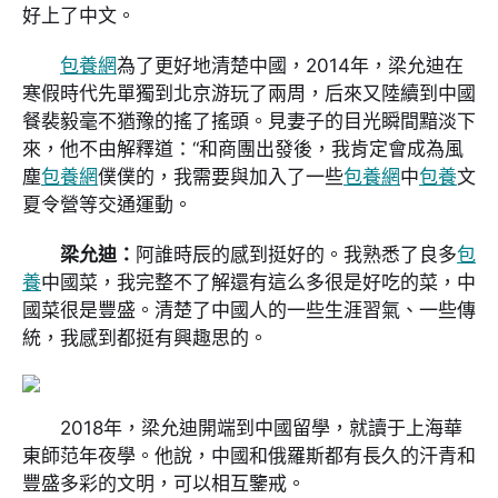
好上了中文。
包養網
為了更好地清楚中國，2014年，梁允迪在
寒假時代先單獨到北京游玩了兩周，后來又陸續到中國
餐裴毅毫不猶豫的搖了搖頭。見妻子的目光瞬間黯淡下
來，他不由解釋道：“和商團出發後，我肯定會成為風
塵
包養網
僕僕的，我需要與加入了一些
包養網
中
包養
文
夏令營等交通運動。
梁允迪：
阿誰時辰的感到挺好的。我熟悉了良多
包
養
中國菜，我完整不了解還有這么多很是好吃的菜，中
國菜很是豐盛。清楚了中國人的一些生涯習氣、一些傳
統，我感到都挺有興趣思的。
2018年，梁允迪開端到中國留學，就讀于上海華
東師范年夜學。他說，中國和俄羅斯都有長久的汗青和
豐盛多彩的文明，可以相互鑒戒。