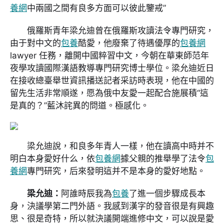
養網
中兩國之間有良多方面可以彼此鑒戒”
俄羅斯青年梁允迪曾在俄羅斯攻讀法令專門研究，
由于對中文的
包養
酷愛，他廢棄了待遇優厚的
包養網
lawyer 任務，離開中國粹習中文，今朝在華東師范年
夜學攻讀國際漢語教導專門研究博士學位。梁允迪近日
在接收總臺舉世資訊播送記者采訪時表現，他在中國的
留先生活非常順遂，愿為俄中友愛一起配合施展積“這
是真的？”藍沐詫異的問道。極感化。
梁允迪說，和良多年青人一樣，他在讀高中時并不
明白本身愛好什么，依
包養網
據父親的推舉學了法令
包
養網
專門研究，后來發明這并不是本身的愛好地點。
梁允迪：
阿誰時辰我為
包養
了進一個步驟成長本
身，決議學第二門外語。我感到漢字的發音很是有興趣
思、很是奇特，所以就決議開端進修中文，可以說是愛