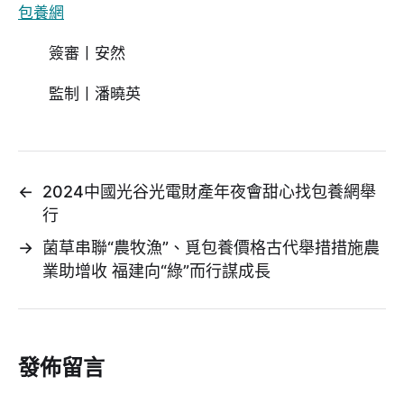
包養網
簽審丨安然
監制丨潘曉英
←
2024中國光谷光電財產年夜會甜心找包養網舉
行
→
菌草串聯“農牧漁”、覓包養價格古代舉措措施農
業助增收 福建向“綠”而行謀成長
發佈留言