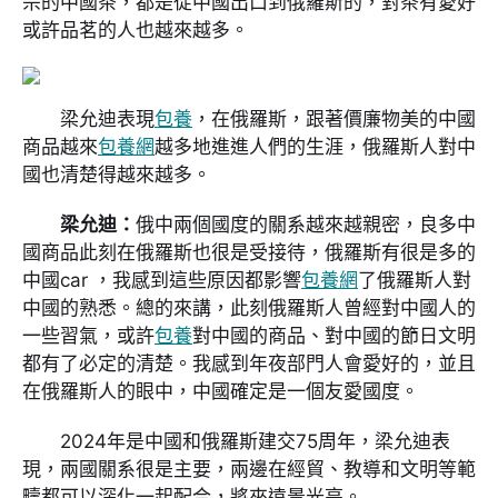
宗的中國茶，都是從中國出口到俄羅斯的，對茶有愛好
或許品茗的人也越來越多。
梁允迪表現
包養
，在俄羅斯，跟著價廉物美的中國
商品越來
包養網
越多地進進人們的生涯，俄羅斯人對中
國也清楚得越來越多。
梁允迪：
俄中兩個國度的關系越來越親密，良多中
國商品此刻在俄羅斯也很是受接待，俄羅斯有很是多的
中國car ，我感到這些原因都影響
包養網
了俄羅斯人對
中國的熟悉。總的來講，此刻俄羅斯人曾經對中國人的
一些習氣，或許
包養
對中國的商品、對中國的節日文明
都有了必定的清楚。我感到年夜部門人會愛好的，並且
在俄羅斯人的眼中，中國確定是一個友愛國度。
2024年是中國和俄羅斯建交75周年，梁允迪表
現，兩國關系很是主要，兩邊在經貿、教導和文明等範
疇都可以深化一起配合，將來遠景光亮。