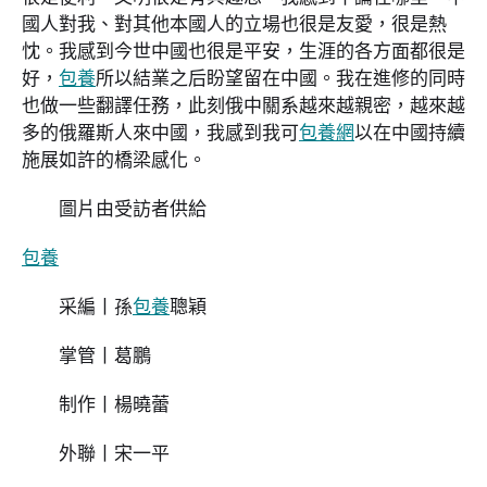
國人對我、對其他本國人的立場也很是友愛，很是熱
忱。我感到今世中國也很是平安，生涯的各方面都很是
好，
包養
所以結業之后盼望留在中國。我在進修的同時
也做一些翻譯任務，此刻俄中關系越來越親密，越來越
多的俄羅斯人來中國，我感到我可
包養網
以在中國持續
施展如許的橋梁感化。
圖片由受訪者供給
包養
采編丨孫
包養
聰穎
掌管丨葛鵬
制作丨楊曉蕾
外聯丨宋一平