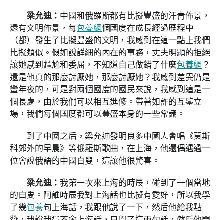
梁允迪：
中國和俄羅斯都有比擬豐盛的汗青佈景，
還有文明佈景，每
包養網
個國度在成長經過歷程中
（都）發生了比擬豐盛的文明，我感到在這一點上我們
比擬類似。假如說詳細的內在的事務，丈夫明顯的拒絕
讓她感到尷尬和委屈，不知道自己做錯了什麼
包養網
？
還是他真的那麼討厭她，那麼討厭她？我感到差異仍是
蠻年夜的，可是對兩個國度的國民來說，我感到這是一
個長處，由於我們可以相互進修。帶著如許的互鑒立
場，我們每個國度都可以豐盛本身的一些常識。
到了中國之后，梁允迪發明良多中國人會唱《莫斯
科郊外的早晨》等俄羅斯歌曲，在上海，他還偶遇過一
位會說俄語的中國白叟，這讓他很驚喜。
梁允迪：
我第一次來上海的時辰，碰到了一個當地
的白叟。阿誰時辰我對上海話也比擬有愛好，所以我學
了幾
包養
句上海話，我跟他說了一下，然后他給我點
贊，我說我還不會上海話，只學了這兩句話，然后他問