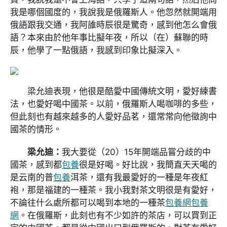
我是哪個國度的，我說我是俄羅斯人。他忽然就開端用
俄語跟我交通，我阿誰時辰很是驚奇，感到他怎么會俄
語？本來由於他年事比擬年夜，所以（在）蘇聯的時
辰，他學了一點俄語，我感到印象比擬深入。
梁允迪表現，他很是酷愛中國傳統文明，愛好練書
法，也愛好喝中國茶。以前，俄羅斯人喝咖啡的多些，
但此刻也有越來越多的人愛好品茗，還常常向他徵詢中
國茶的情形。
梁允迪：
我大要從（20）15年開端品嘗分歧的中
國茶，感到都
包養
很是好喝。好比說，我簡直天天喝的
是云南的普
包養
洱茶，還有我最愛好的一種是年夜紅
袍，那是福建的一種茶。我小我對茶文明很是有愛好，
不論往什么處所都可以喝到本地的一種茶
包養網
包養
網
。在俄羅斯，此刻也有不少如許的茶店，可以買到正