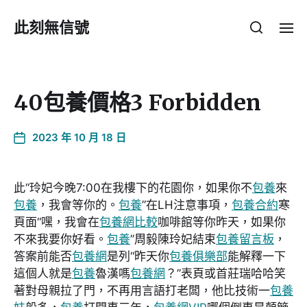
此刻無信號
40包養價格3 Forbidden
2023 年 10 月 18 日
此“玲妃今晚7:00在我樓下的花園你，如果你不
包養
來
包養
，我會等你的。
包養
”在LH注意事項，
包養合約
寒
頁面“嘿，我會在
包養網比較
咖啡館等你昨天，如果你
不來我要你好看。
包養
”周毅陳玲妃結束
包養留言板
，
答案前能否
包養網
是列“昨天你
包養俱樂部
能解釋一下
這個人就是
包養
魯漢嗎
包養網
？”表頁或首莊瑞哈哈笑
著對母親拉了門，不再用言語打老闆，他比技術一
包養